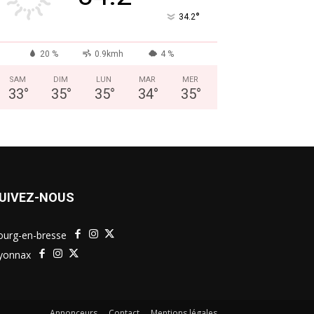
°
34.2
20 %
0.9kmh
4 %
SAM
DIM
LUN
MAR
MER
33
°
35
°
35
°
34
°
35
°
UIVEZ-NOUS
ourg-en-bresse
yonnax
Annonceurs
Contact
Mentions légales