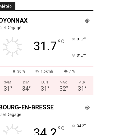
Météo
OYONNAX
Ciel Dégagé
°
31.7
°
C
31.7
°
31.7
30 %
1.6kmh
7 %
SAM
DIM
LUN
MAR
MER
31
°
34
°
31
°
32
°
31
°
BOURG-EN-BRESSE
Ciel Dégagé
°
34.2
°
C
34.2