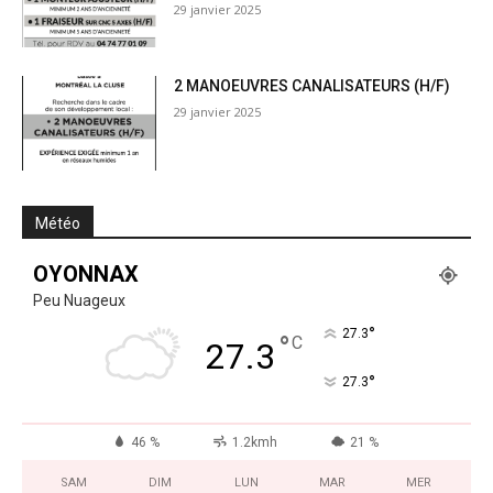
29 janvier 2025
2 MANOEUVRES CANALISATEURS (H/F)
29 janvier 2025
Météo
OYONNAX
Peu Nuageux
°
27.3
°
C
27.3
°
27.3
46 %
1.2kmh
21 %
SAM
DIM
LUN
MAR
MER