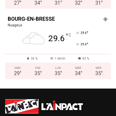
27
°
34
°
31
°
32
°
31
°
BOURG-EN-BRESSE
Nuageux
°
29.6
°
C
29.6
°
29.6
36 %
1.6kmh
83 %
SAM
DIM
LUN
MAR
MER
29
°
35
°
35
°
34
°
35
°