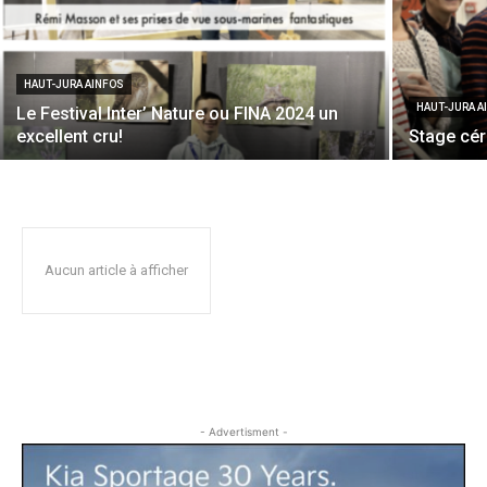
HAUT-JURA AINFOS
HAUT-JURA A
Le Festival Inter’ Nature ou FINA 2024 un
excellent cru!
Stage cé
Aucun article à afficher
- Advertisment -