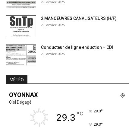
29 janvier 2025
2 MANOEUVRES CANALISATEURS (H/F)
29 janvier 2025
Conducteur de ligne enduction – CDI
29 janvier 2025
MÉTÉO
OYONNAX
Ciel Dégagé
°
29.3
°
C
29.3
°
29.3