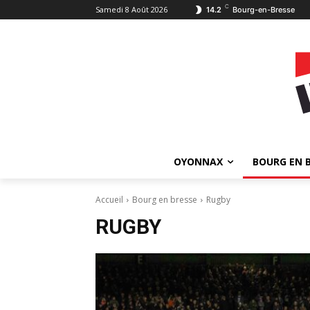
C
Samedi 8 Août 2026
14.2
Bourg-en-Bresse
OYONNAX
BOURG EN 
Accueil
Bourg en bresse
Rugby
RUGBY