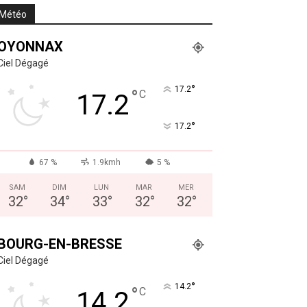
Météo
OYONNAX
Ciel Dégagé
°
17.2
°
C
17.2
°
17.2
67 %
1.9kmh
5 %
SAM
DIM
LUN
MAR
MER
32
°
34
°
33
°
32
°
32
°
BOURG-EN-BRESSE
Ciel Dégagé
°
14.2
°
C
14.2