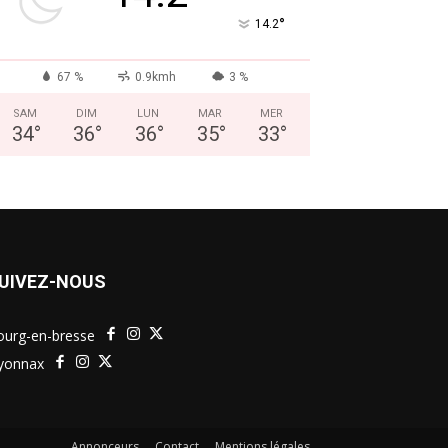
°
14.2
67 %
0.9kmh
3 %
SAM
DIM
LUN
MAR
MER
34
°
36
°
36
°
35
°
33
°
UIVEZ-NOUS
ourg-en-bresse
yonnax
Annonceurs
Contact
Mentions légales