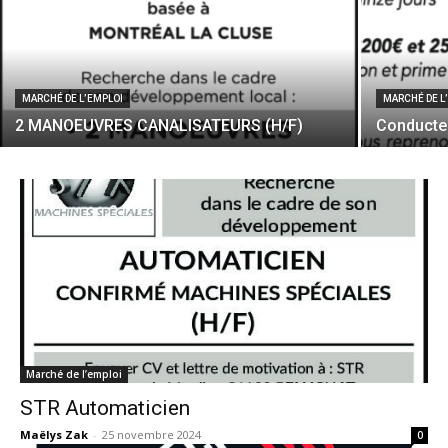
MARCHÉ DE L’EMPLOI
MARCHÉ DE L
2 MANOEUVRES CANALISATEURS (H/F)
Conducteu
Marché de l’emploi
STR Automaticien
Maëlys Zak
-
25 novembre 2024
0