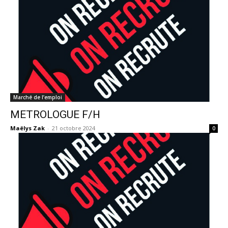
Marché de l’emploi
METROLOGUE F/H
Maëlys Zak
-
21 octobre 2024
0