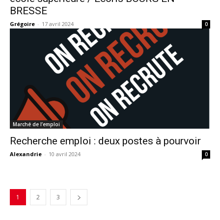
BRESSE
Grégoire
-
17 avril 2024
0
Marché de l’emploi
Recherche emploi : deux postes à pourvoir
Alexandrie
-
10 avril 2024
0
1
2
3