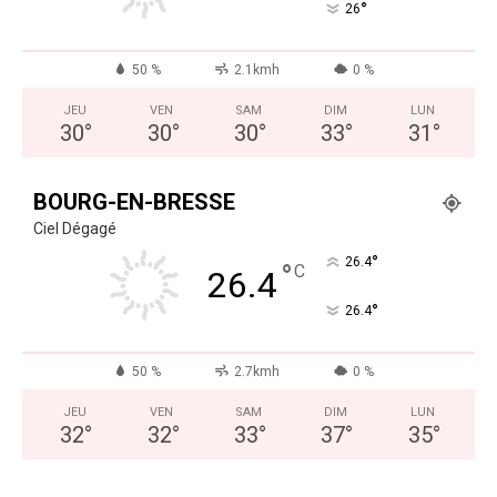
°
26
50 %
2.1kmh
0 %
JEU
VEN
SAM
DIM
LUN
30
°
30
°
30
°
33
°
31
°
BOURG-EN-BRESSE
Ciel Dégagé
°
26.4
°
C
26.4
°
26.4
50 %
2.7kmh
0 %
JEU
VEN
SAM
DIM
LUN
32
°
32
°
33
°
37
°
35
°