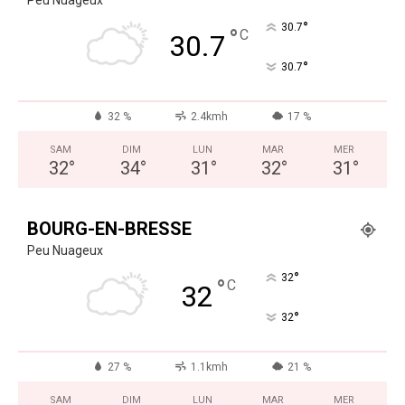
Peu Nuageux
°
30.7
°
C
30.7
°
30.7
32 %
2.4kmh
17 %
SAM
DIM
LUN
MAR
MER
32
°
34
°
31
°
32
°
31
°
BOURG-EN-BRESSE
Peu Nuageux
°
32
°
C
32
°
32
27 %
1.1kmh
21 %
SAM
DIM
LUN
MAR
MER