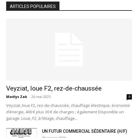
ARTICLES POPULAIRES
Veyziat, loue F2, rez-de-chaussée
Maëlys Zak
-
26 mai 2025
0
Veyziat, loue F2, rez-de-chaussée, chauffage électrique, économie
d’énergie, 400 € plus 30 € de charges ; également Disponible un
garage. Loue, F2, à l’étage, chauffage...
UN FUTUR COMMERCIAL SÉDENTAIRE (H/F)
29 janvier 2025