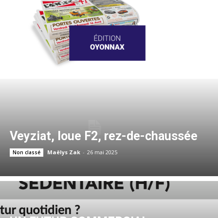
Veyziat, loue F2, rez-de-chaussée
Maëlys Zak
-
26 mai 2025
Non classé