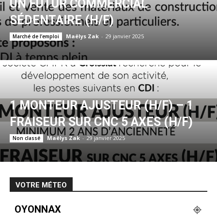
UN FUTUR COMMERCIAL
SÉDENTAIRE (H/F)
Maëlys Zak
-
29 janvier 2025
Marché de l’emploi
1 MONTEUR AJUSTEUR (H/F) – 1
FRAISEUR SUR CNC 5 AXES (H/F)
Maëlys Zak
-
29 janvier 2025
Non classé
VOTRE MÉTEO
OYONNAX