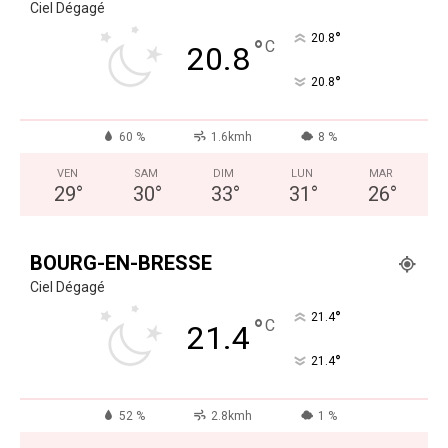
Ciel Dégagé
°
20.8
°
C
20.8
°
20.8
60 %
1.6kmh
8 %
VEN
SAM
DIM
LUN
MAR
29
°
30
°
33
°
31
°
26
°
BOURG-EN-BRESSE
Ciel Dégagé
°
21.4
°
C
21.4
°
21.4
52 %
2.8kmh
1 %