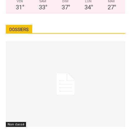
VEN
SAM
DIM
LUN
MAR
31
°
33
°
37
°
34
°
27
°
DOSSIERS
Non classé