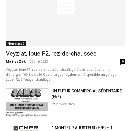
Non classé
Veyziat, loue F2, rez-de-chaussée
Maëlys Zak
-
26 mai 2025
0
Veyziat, loue F2, rez-de-chaussée, chauffage électrique, économie
d’énergie, 400 € plus 30 € de charges ; également Disponible un garage.
Loue, F2, à l’étage, chauffage...
UN FUTUR COMMERCIAL SÉDENTAIRE
(H/F)
29 janvier 2025
1 MONTEUR AJUSTEUR (H/F) – 1