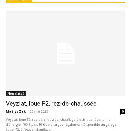
Non classé
Veyziat, loue F2, rez-de-chaussée
Maëlys Zak
-
26 mai 2025
0
Veyziat, loue F2, rez-de-chaussée, chauffage électrique, économie
d’énergie, 400 € plus 30 € de charges ; également Disponible un garage.
Loue, F2, à l’étage, chauffage...