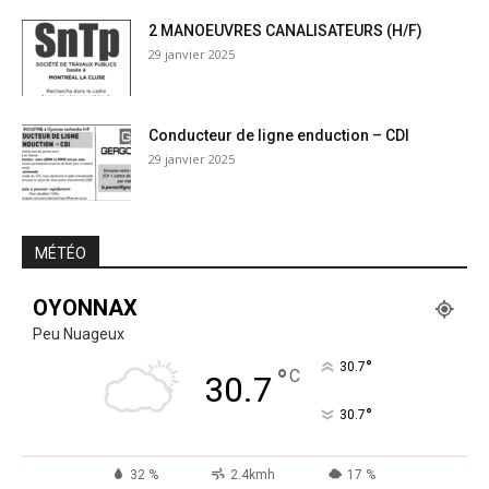
2 MANOEUVRES CANALISATEURS (H/F)
29 janvier 2025
Conducteur de ligne enduction – CDI
29 janvier 2025
MÉTÉO
OYONNAX
Peu Nuageux
°
30.7
°
C
30.7
°
30.7
32 %
2.4kmh
17 %