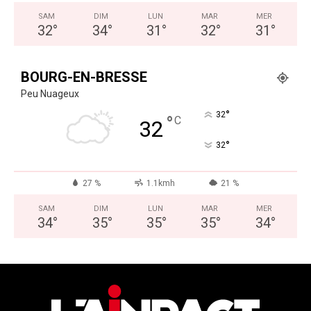
SAM
DIM
LUN
MAR
MER
32
°
34
°
31
°
32
°
31
°
BOURG-EN-BRESSE
Peu Nuageux
°
32
°
C
32
°
32
27 %
1.1kmh
21 %
SAM
DIM
LUN
MAR
MER
34
°
35
°
35
°
35
°
34
°