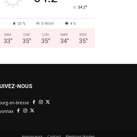
°
34.2
20 %
0.9kmh
4 %
SAM
DIM
LUN
MAR
MER
33
°
35
°
35
°
34
°
35
°
UIVEZ-NOUS
ourg-en-bresse
yonnax
Annonceurs
Contact
Mentions légales