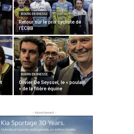
BOURG EN BRESSE
Retour sur le prix cycliste de
l’ECBB
BOURG EN BRESSE
t
Olivier De Seyssel, le « poulain
» de la filière équine
- Advertisment -