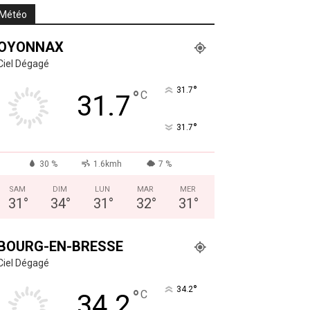
Météo
OYONNAX
Ciel Dégagé
°
31.7
°
C
31.7
°
31.7
30 %
1.6kmh
7 %
SAM
DIM
LUN
MAR
MER
31
°
34
°
31
°
32
°
31
°
BOURG-EN-BRESSE
Ciel Dégagé
°
34.2
°
C
34.2