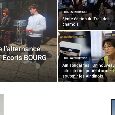
BOURG EN BRESSE
3ème édition du Trail des
chamois
 l’alternance
/ Ecoris BOURG
BOURG EN BRESSE
Ain solidarités : Un nouveau
site internet pour informer e
soutenir les Aindinois