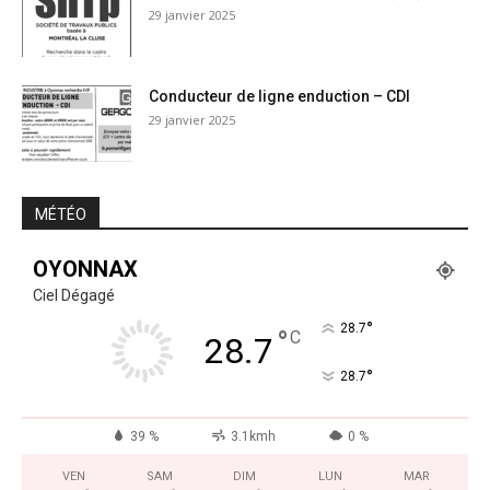
29 janvier 2025
Conducteur de ligne enduction – CDI
29 janvier 2025
MÉTÉO
OYONNAX
Ciel Dégagé
°
28.7
°
C
28.7
°
28.7
39 %
3.1kmh
0 %
VEN
SAM
DIM
LUN
MAR