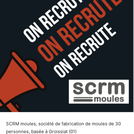
SCRM moules, société de fabrication de moules de 30
personnes, basée à Groissiat (01)