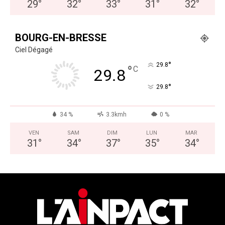
29
°
32
°
33
°
31
°
32
°
BOURG-EN-BRESSE
Ciel Dégagé
°
29.8
°
C
29.8
°
29.8
34 %
3.3kmh
0 %
VEN
SAM
DIM
LUN
MAR
31
°
34
°
37
°
35
°
34
°