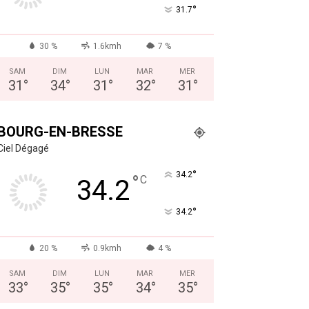
°
31.7
30 %
1.6kmh
7 %
SAM
DIM
LUN
MAR
MER
31
°
34
°
31
°
32
°
31
°
BOURG-EN-BRESSE
Ciel Dégagé
°
34.2
°
C
34.2
°
34.2
20 %
0.9kmh
4 %
SAM
DIM
LUN
MAR
MER
33
°
35
°
35
°
34
°
35
°