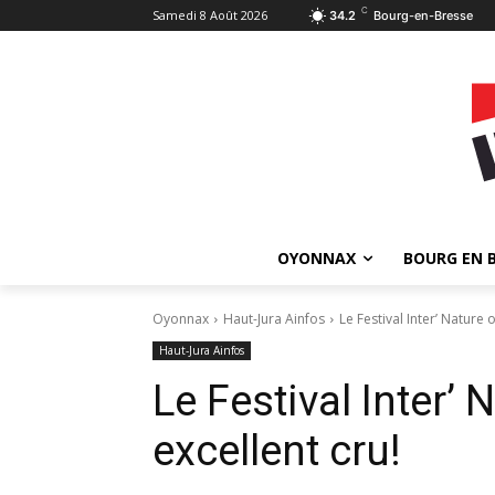
C
Samedi 8 Août 2026
34.2
Bourg-en-Bresse
OYONNAX
BOURG EN 
Oyonnax
Haut-Jura Ainfos
Le Festival Inter’ Nature 
Haut-Jura Ainfos
Le Festival Inter’
excellent cru!