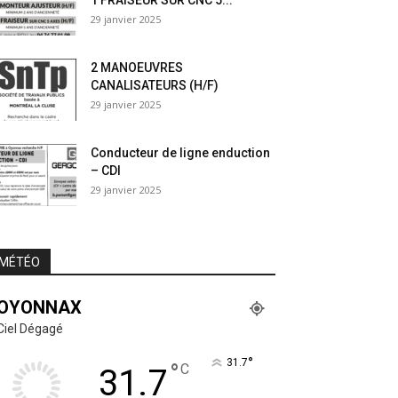
1 FRAISEUR SUR CNC 5...
29 janvier 2025
2 MANOEUVRES
CANALISATEURS (H/F)
29 janvier 2025
Conducteur de ligne enduction
– CDI
29 janvier 2025
MÉTÉO
OYONNAX
Ciel Dégagé
°
31.7
°
C
31.7