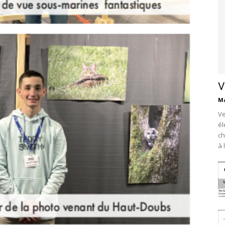
V
Ma
Ve
él
ch
à 