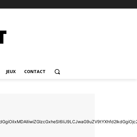
JEUX
CONTACT
d2lkdGgiOiIxMDAlIiwiZGlzcGxheSI6IiJ9LCJwaG9uZV9tYXhfd2lkd