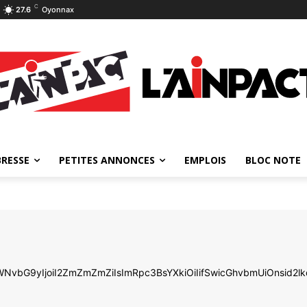
C
27.6
Oyonnax
BRESSE
PETITES ANNONCES
EMPLOIS
BLOC NOTE
LWNvbG9yIjoiI2ZmZmZmZiIsImRpc3BsYXkiOiIifSwicGhvbmUiOnsi