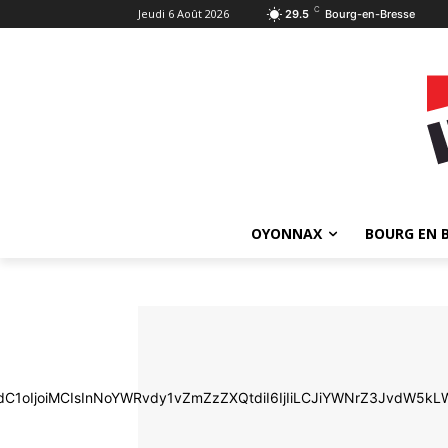
C
Jeudi 6 Août 2026
29.5
Bourg-en-Bresse
OYONNAX
BOURG EN 
ldC1oIjoiMCIsInNoYWRvdy1vZmZzZXQtdiI6IjIiLCJiYWNrZ3JvdW5k