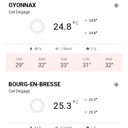
OYONNAX
Ciel Dégagé
°
24.8
°
C
24.8
°
24.8
48 %
1.5kmh
0 %
VEN
SAM
DIM
LUN
MAR
29
°
32
°
33
°
31
°
32
°
BOURG-EN-BRESSE
Ciel Dégagé
°
25.3
°
C
25.3
°
25.3