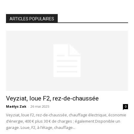
ARTICLES POPULAIRES
Veyziat, loue F2, rez-de-chaussée
Maëlys Zak
-
26 mai 2025
0
Veyziat, loue F2, rez-de-chaussée, chauffage électrique, économie
d’énergie, 400 € plus 30 € de charges ; également Disponible un
garage. Loue, F2, à l’étage, chauffage...