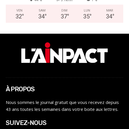
44 %
3.1kmh
1 %
VEN
SAM
DIM
LUN
MAR
32
°
34
°
37
°
35
°
34
°
À PROPOS
Nous sommes le journal gratuit que vous recevez depuis
43 ans toutes les semaines dans votre boite aux lettres.
SUIVEZ-NOUS