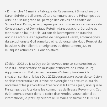
• Dimanche 15 mai
à la Fabrique du Revermont à Simandre-sur-
Suran Soirée brésilienne, clôture commune avec le Printemps des
Arts : *à 16h30 : grand bal partagé des élèves des écoles de
Simandre et Drom, accompagnés par les musiciens intervenants du
Conservatoire et Dominique Petetin (danseuse, chorégraphe et
meneuse de bal) * à 18h : au son de la trompette de Rubinho
Antunes etsous les baguettes de Sangoma Everett, accompagnés
du saxophoniste Guillaume Lagache, du guitariste Hugo Roux et du
bassiste Alain Pollonni, enseignants du département jazz et
musiques actuelles du Conservatoire.
L’édition 2022 du Jazz Day est à nouveau une co-construction au
sein du Conservatoire de musique et théâtre de Grand Bourg
Agglomération. Malgré deux années d’interruption liée à la
situation sanitaire, le Jazz Day 2022 poursuit son action de cohésion
sociale et territoriale et la mise en synergie des acteurs culturels,
notamment les jazz-clubs le Crescent et la Ferme à Jazz, ainsi que le
Printemps des Arts dans les communes de Bresse Revermont. Cet
événement s’inscrit dans le cadre d’un rendez-vous national et
international, le Jazz Day célébré le 30 avril à l’initiative de l’UNESCO.