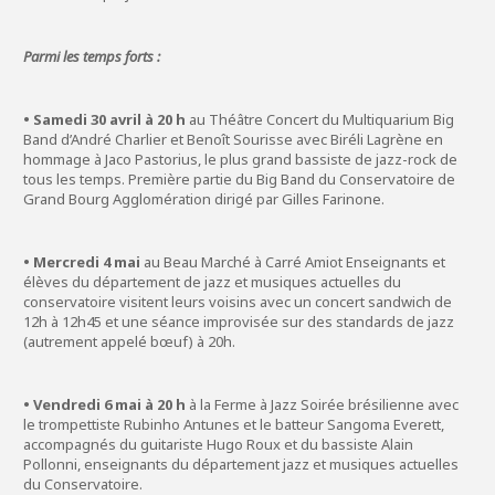
Parmi les temps forts :
• Samedi 30 avril à 20 h
au Théâtre Concert du Multiquarium Big
Band d’André Charlier et Benoît Sourisse avec Biréli Lagrène en
hommage à Jaco Pastorius, le plus grand bassiste de jazz-rock de
tous les temps. Première partie du Big Band du Conservatoire de
Grand Bourg Agglomération dirigé par Gilles Farinone.
• Mercredi 4 mai
au Beau Marché à Carré Amiot Enseignants et
élèves du département de jazz et musiques actuelles du
conservatoire visitent leurs voisins avec un concert sandwich de
12h à 12h45 et une séance improvisée sur des standards de jazz
(autrement appelé bœuf) à 20h.
• Vendredi 6 mai à 20 h
à la Ferme à Jazz Soirée brésilienne avec
le trompettiste Rubinho Antunes et le batteur Sangoma Everett,
accompagnés du guitariste Hugo Roux et du bassiste Alain
Pollonni, enseignants du département jazz et musiques actuelles
du Conservatoire.