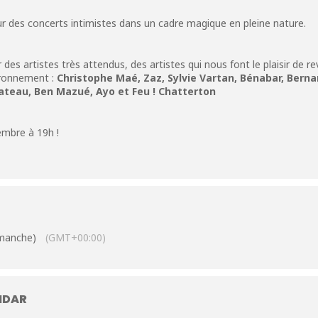
des concerts intimistes dans un cadre magique en pleine nature.
des artistes très attendus, des artistes qui nous font le plaisir de re
ironnement :
Christophe Maé, Zaz, Sylvie Vartan, Bénabar, Bernar
lateau, Ben Mazué, Ayo et Feu ! Chatterton
embre à 19h !
imanche)
(GMT+00:00)
NDAR