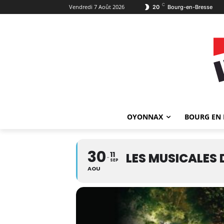
C
Vendredi 7 Août 2026
20
Bourg-en-Bresse
OYONNAX
BOURG EN 
30
11
LES MUSICALES 
SEP
AOU