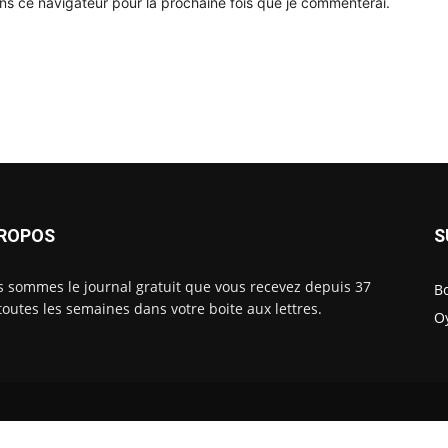
ns ce navigateur pour la prochaine fois que je commenterai.
PROPOS
S
 sommes le journal gratuit que vous recevez depuis 37
B
toutes les semaines dans votre boite aux lettres.
O