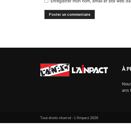
Enregistrer mon nom, email et site web da
À 
Nous
ans 
Tout droits réservé - L'Ainpact
2026