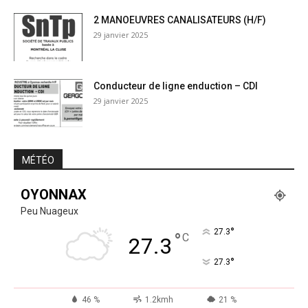
2 MANOEUVRES CANALISATEURS (H/F)
29 janvier 2025
Conducteur de ligne enduction – CDI
29 janvier 2025
MÉTÉO
OYONNAX
Peu Nuageux
°
27.3
°
C
27.3
°
27.3
46 %
1.2kmh
21 %