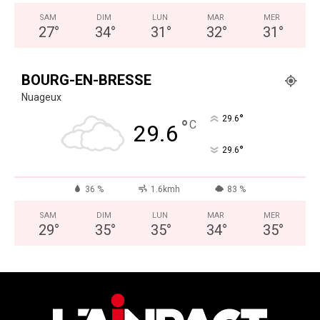
SAM
DIM
LUN
MAR
MER
27
°
34
°
31
°
32
°
31
°
BOURG-EN-BRESSE
Nuageux
°
29.6
°
C
29.6
°
29.6
36 %
1.6kmh
83 %
SAM
DIM
LUN
MAR
MER
29
°
35
°
35
°
34
°
35
°