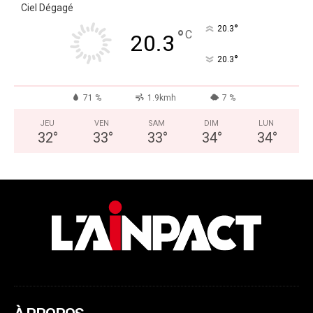
Ciel Dégagé
°
20.3
°
C
20.3
°
20.3
71 %
1.9kmh
7 %
JEU
VEN
SAM
DIM
LUN
32
°
33
°
33
°
34
°
34
°