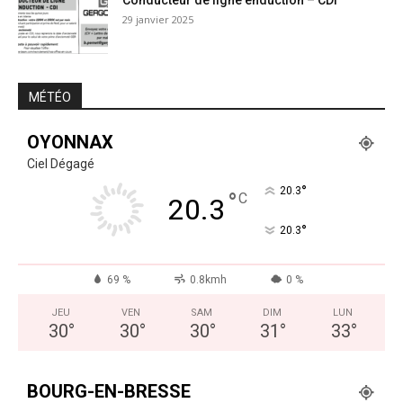
Conducteur de ligne enduction – CDI
29 janvier 2025
MÉTÉO
OYONNAX
Ciel Dégagé
°
20.3
°
C
20.3
°
20.3
69 %
0.8kmh
0 %
JEU
VEN
SAM
DIM
LUN
30
°
30
°
30
°
31
°
33
°
BOURG-EN-BRESSE