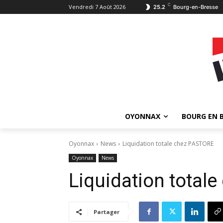
C
Vendredi 7 Août 2026
25.2
Bourg-en-Bresse
OYONNAX
BOURG EN 
Oyonnax
News
Liquidation totale chez PASTORE
Oyonnax
News
Liquidation total
Partager