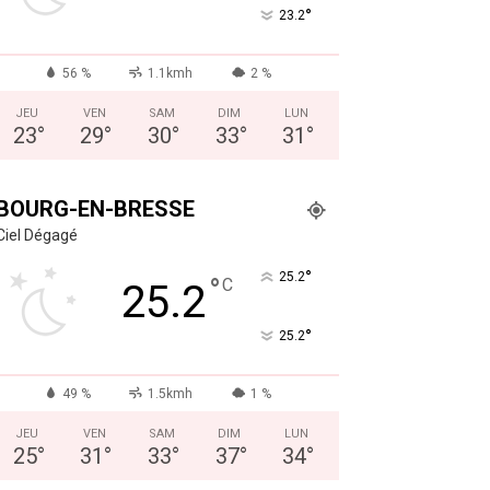
°
23.2
56 %
1.1kmh
2 %
JEU
VEN
SAM
DIM
LUN
23
°
29
°
30
°
33
°
31
°
BOURG-EN-BRESSE
Ciel Dégagé
°
25.2
°
C
25.2
°
25.2
49 %
1.5kmh
1 %
JEU
VEN
SAM
DIM
LUN
25
°
31
°
33
°
37
°
34
°