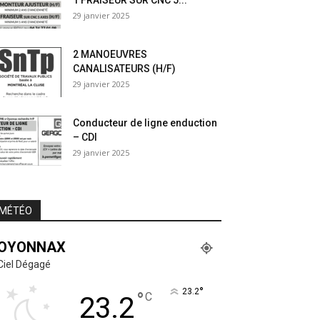
1 FRAISEUR SUR CNC 5...
29 janvier 2025
2 MANOEUVRES
CANALISATEURS (H/F)
29 janvier 2025
Conducteur de ligne enduction
– CDI
29 janvier 2025
MÉTÉO
OYONNAX
Ciel Dégagé
°
23.2
°
C
23.2