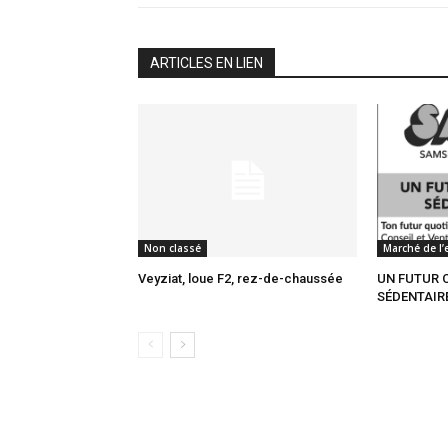
ARTICLES EN LIEN
Non classé
Marché de l’
Veyziat, loue F2, rez-de-chaussée
UN FUTUR 
SÉDENTAIRE