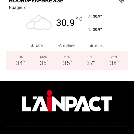
BOURG-EN-BRESSE
Nuageux
°
30.9
°
C
30.9
°
30.9
45 %
0.3kmh
61 %
LUN
MAR
MER
JEU
VEN
34
°
35
°
35
°
37
°
38
°