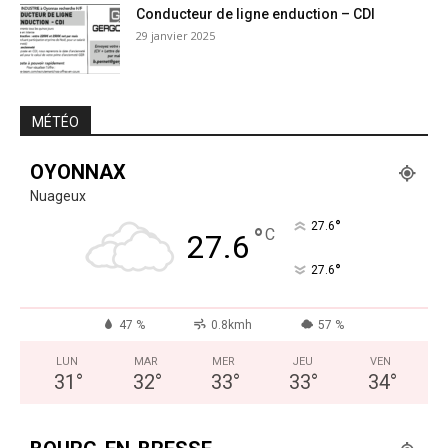
Conducteur de ligne enduction – CDI
29 janvier 2025
MÉTÉO
OYONNAX
Nuageux
°
27.6
°
C
27.6
°
27.6
47 %
0.8kmh
57 %
LUN
MAR
MER
JEU
VEN
31
°
32
°
33
°
33
°
34
°