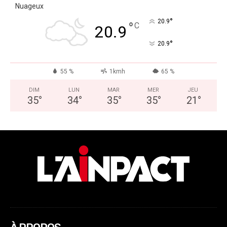
Nuageux
°
20.9
°
C
20.9
°
20.9
55 %
1kmh
65 %
DIM
LUN
MAR
MER
JEU
35
°
34
°
35
°
35
°
21
°