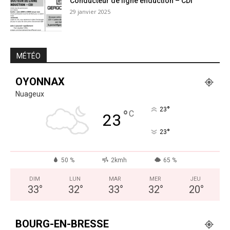
Conducteur de ligne enduction – CDI
29 janvier 2025
MÉTÉO
OYONNAX
Nuageux
°
23
°
C
23
°
23
50 %
2kmh
65 %
DIM
LUN
MAR
MER
JEU
33
°
32
°
33
°
32
°
20
°
BOURG-EN-BRESSE