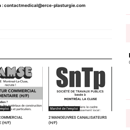
 :
contactmedical@erce-plasturgie.com
emploi
Marché de l’emploi
COMMERCIAL
2 MANOEUVRES CANALISATEURS
 (H/F)
(H/F)