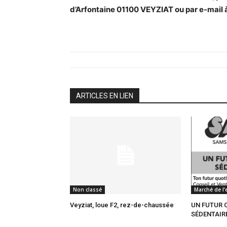
d’Arfontaine 01100 VEYZIAT ou par e-mail à
ARTICLES EN LIEN
Non classé
Marché de l’
Veyziat, loue F2, rez-de-chaussée
UN FUTUR 
SÉDENTAIRE