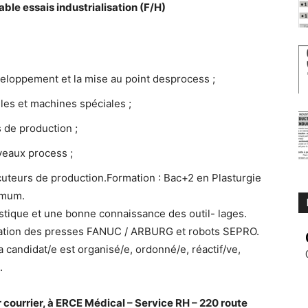
able essais industrialisation (F/H)
́veloppement et la mise au point desprocess ;
ules et machines spéciales ;
s de production ;
veaux process ;
cuteurs de production.Formation : Bac+2 en Plasturgie
imum.
astique et une bonne connaissance des outil- lages.
ation des presses FANUC / ARBURG et robots SEPRO.
la candidat/e est organisé/e, ordonné/e, réactif/ve,
.
 courrier, à ERCE Médical – Service RH – 220 route