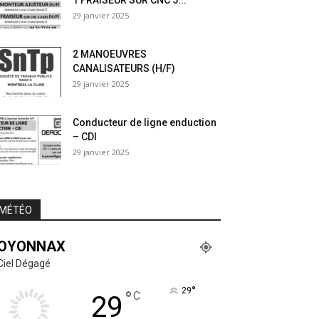
1 FRAISEUR SUR CNC 5...
29 janvier 2025
2 MANOEUVRES
CANALISATEURS (H/F)
29 janvier 2025
Conducteur de ligne enduction
– CDI
29 janvier 2025
MÉTÉO
OYONNAX
Ciel Dégagé
°
29
°
C
29