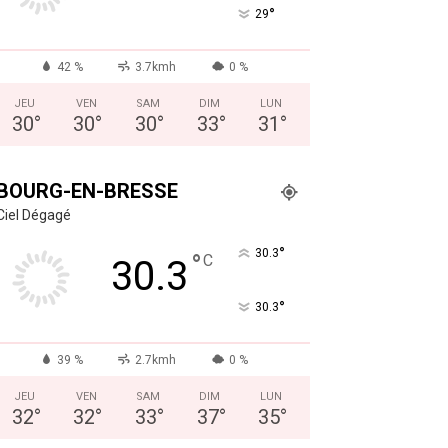
°
29
42 %
3.7kmh
0 %
JEU
VEN
SAM
DIM
LUN
30
°
30
°
30
°
33
°
31
°
BOURG-EN-BRESSE
Ciel Dégagé
°
30.3
°
C
30.3
°
30.3
39 %
2.7kmh
0 %
JEU
VEN
SAM
DIM
LUN
32
°
32
°
33
°
37
°
35
°