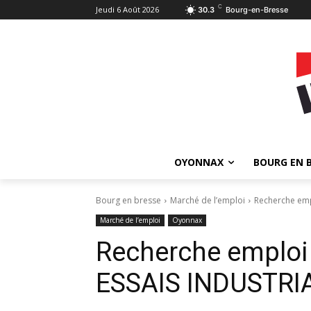
C
Jeudi 6 Août 2026
30.3
Bourg-en-Bresse
OYONNAX
BOURG EN 
Bourg en bresse
Marché de l’emploi
Recherche emp
Marché de l’emploi
Oyonnax
Recherche emplo
ESSAIS INDUSTRI