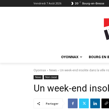
C
Vendredi 7 Août 2026
20
Bourg-en-Bresse
OYONNAX
BOURG EN 
Oyonnax
News
Un week-end insolite dans la ville r
News
Non classé
Un week-end insoli
Partager