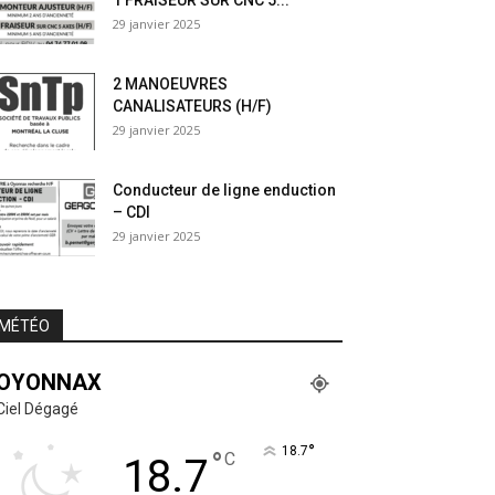
1 FRAISEUR SUR CNC 5...
29 janvier 2025
2 MANOEUVRES
CANALISATEURS (H/F)
29 janvier 2025
Conducteur de ligne enduction
– CDI
29 janvier 2025
MÉTÉO
OYONNAX
Ciel Dégagé
°
18.7
°
C
18.7