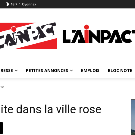
C
18.7
Oyonnax
BRESSE
PETITES ANNONCES
EMPLOIS
BLOC NOTE
ose
te dans la ville rose