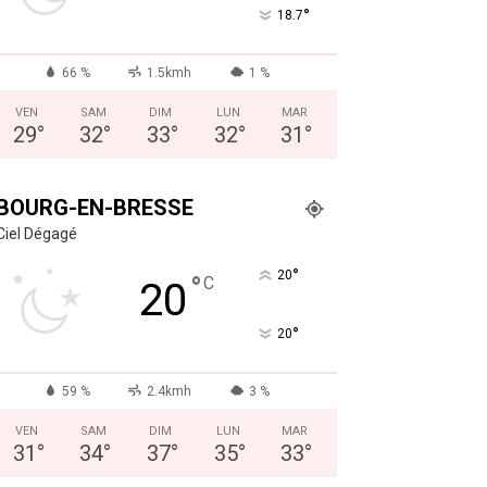
°
18.7
66 %
1.5kmh
1 %
VEN
SAM
DIM
LUN
MAR
29
°
32
°
33
°
32
°
31
°
BOURG-EN-BRESSE
Ciel Dégagé
°
20
°
C
20
°
20
59 %
2.4kmh
3 %
VEN
SAM
DIM
LUN
MAR
31
°
34
°
37
°
35
°
33
°