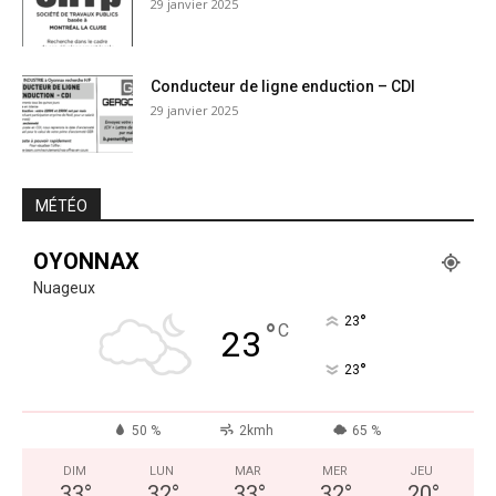
29 janvier 2025
Conducteur de ligne enduction – CDI
29 janvier 2025
MÉTÉO
OYONNAX
Nuageux
°
23
°
C
23
°
23
50 %
2kmh
65 %
DIM
LUN
MAR
MER
JEU
33
°
32
°
33
°
32
°
20
°