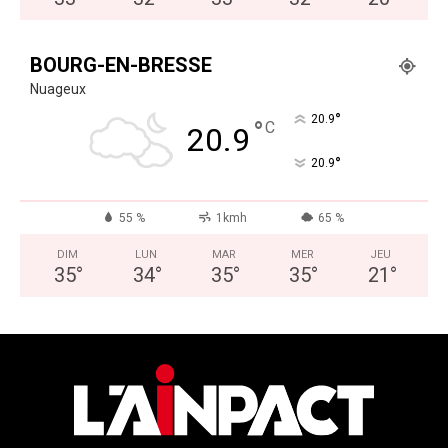
BOURG-EN-BRESSE
Nuageux
°
20.9
°
C
20.9
°
20.9
55 %
1kmh
65 %
DIM
LUN
MAR
MER
JEU
35
°
34
°
35
°
35
°
21
°