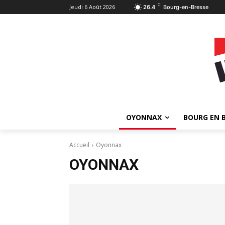
C
Jeudi 6 Août 2026
26.4
Bourg-en-Bresse
OYONNAX
BOURG EN 
Accueil
Oyonnax
OYONNAX