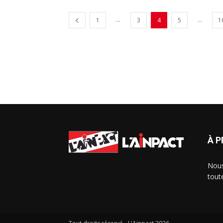
...
...
1
3
4
5
1
À 
Nous
tout