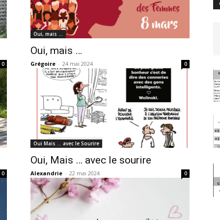
Oui, mais …
Oui, mais …
Grégoire
-
24 mai 2024
0
0
Oui Mais … avec le Sourire
Oui, Mais … avec le sourire
Alexandrie
-
22 mai 2024
0
0