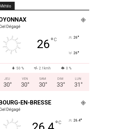
Météo
OYONNAX
Ciel Dégagé
°
26
°
C
26
°
26
50 %
2.1kmh
0 %
JEU
VEN
SAM
DIM
LUN
30
°
30
°
30
°
33
°
31
°
BOURG-EN-BRESSE
Ciel Dégagé
°
26.4
°
C
26.4