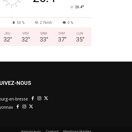
°
26.4
50 %
2.7kmh
0 %
JEU
VEN
SAM
DIM
LUN
32
°
32
°
33
°
37
°
35
°
UIVEZ-NOUS
ourg-en-bresse
yonnax
Annonceurs
Contact
Mentions légales