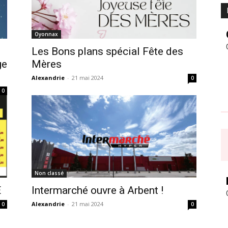
Oyonnax
Les Bons plans spécial Fête des
ge
Mères
Alexandrie
-
21 mai 2024
0
0
Non classé
E
Intermarché ouvre à Arbent !
Alexandrie
-
21 mai 2024
0
0