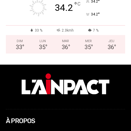
°
34.2
°
C
34.2
°
34.2
33 %
2.3kmh
7 %
DIM
LUN
MAR
MER
JEU
33
°
35
°
36
°
35
°
36
°
À PROPOS