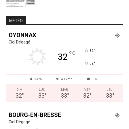
MÉTÉO
OYONNAX
Ciel Dégagé
°
32
°
C
32
°
32
34 %
4.1kmh
8 %
DIM
LUN
MAR
MER
JEU
32
°
33
°
33
°
32
°
33
°
BOURG-EN-BRESSE
Ciel Dégagé