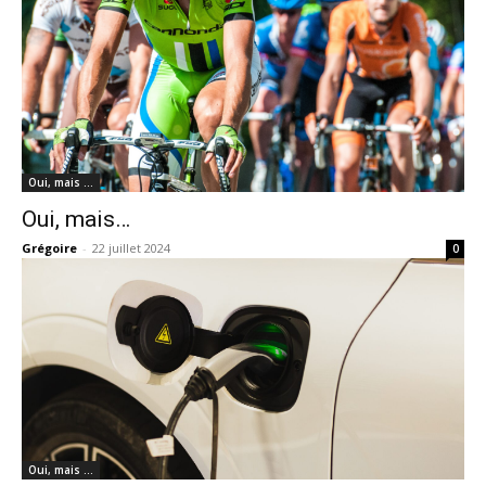
Oui, mais …
Oui, mais…
Grégoire
-
22 juillet 2024
0
Oui, mais …