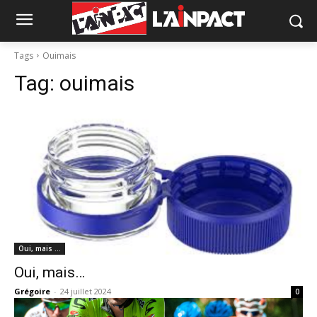
Tags
Ouimais
Tag:
ouimais
Oui, mais …
Oui, mais…
Grégoire
-
24 juillet 2024
0