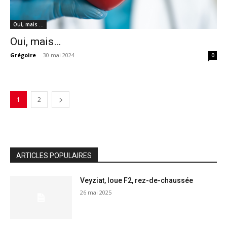
Oui, mais …
Oui, mais…
Grégoire
-
30 mai 2024
0
1
2
ARTICLES POPULAIRES
Veyziat, loue F2, rez-de-chaussée
26 mai 2025