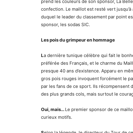
prend les couleurs de son sponsor, La Belle
confection. Le maillot est resté vert jusqu’à
duquel le leader du classement par point e
sponsor, les sodas SIC.
Les pois du grimpeur en hommage
L
a dernière tunique célèbre qui fait le bon
préférée des Français, et le charme du Maill
presque 40 ans d’existence. Apparu en mêm
gros pois rouges invoquent forcément le pa
par les fans de ce sport. Ils récompensent d
des plus grands cols, mais surtout le coura
Oui, mais…
Le premier sponsor de ce maillot
curieux motifs.
S
elon la légende, le directeur du Tour de c