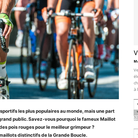
V
Ma
Ve
él
ch
à 
sportifs les plus populaires au monde, mais
une part
grand public. Savez-vous pourquoi le fameux Maillot
 des pois rouges pour le meilleur grimpeur ?
maillots distinctifs de la Grande Boucle.