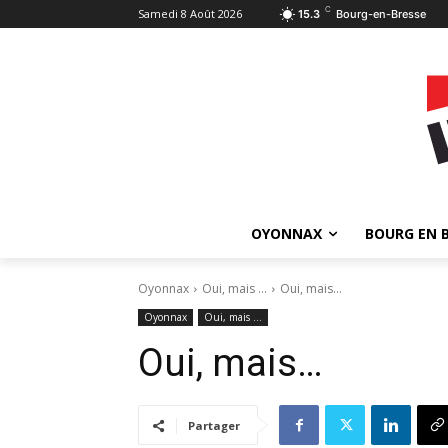
C
Samedi 8 Août 2026
15.3
Bourg-en-Bresse
OYONNAX
BOURG EN 
Oyonnax
Oui, mais …
Oui, mais...
Oyonnax
Oui, mais …
Oui, mais…
Partager