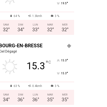
°
19.5
64 %
1.3kmh
3 %
SAM
DIM
LUN
MAR
MER
32
°
34
°
33
°
32
°
32
°
BOURG-EN-BRESSE
Ciel Dégagé
°
15.3
°
C
15.3
°
15.3
63 %
0.4kmh
3 %
SAM
DIM
LUN
MAR
MER
34
°
36
°
36
°
35
°
35
°