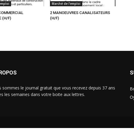
emploi
Marché de l’emploi
COMMERCIAL
2 MANOEUVRES CANALISATEURS
 (H/F)
(H/F)
PROPOS
S
 sommes le journal gratuit que vous recevez depuis 37 ans
B
es les semaines dans votre boite aux lettres.
O