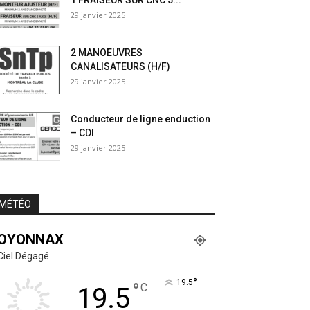
1 FRAISEUR SUR CNC 5...
29 janvier 2025
2 MANOEUVRES
CANALISATEURS (H/F)
29 janvier 2025
Conducteur de ligne enduction
– CDI
29 janvier 2025
MÉTÉO
OYONNAX
Ciel Dégagé
°
19.5
°
C
19.5