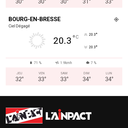
30
°
30
°
30
°
31
°
33
°
BOURG-EN-BRESSE
Ciel Dégagé
°
20.3
°
C
20.3
°
20.3
71 %
1.9kmh
7 %
JEU
VEN
SAM
DIM
LUN
32
°
33
°
33
°
34
°
34
°