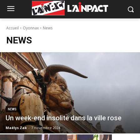
Accueil
Oyonnax
News
NEWS
NEWS
Un week-end insolite dans la ville rose
Maëlys Zak
-
7 novembre 2024