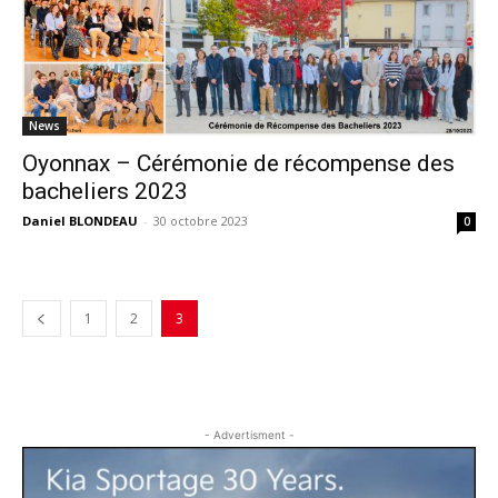
News
Oyonnax – Cérémonie de récompense des
bacheliers 2023
Daniel BLONDEAU
-
30 octobre 2023
0
1
2
3
- Advertisment -