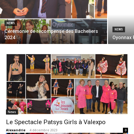
NEWS
NEWS
Cérémonie de récompense des Bacheliers
2024
Oyonnax 
News
Le Spectacle Patsys Girls à Valexpo
Alexandrie
-
4 décembre 2023
0