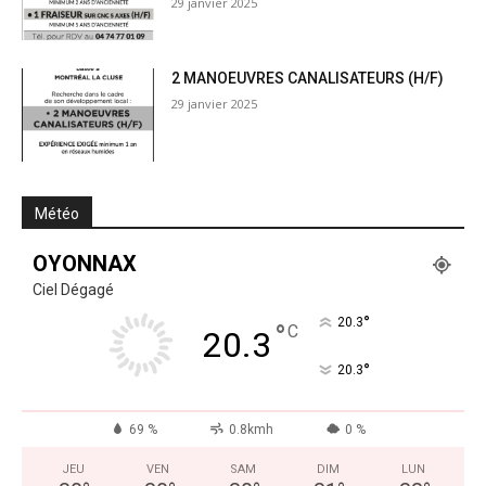
29 janvier 2025
2 MANOEUVRES CANALISATEURS (H/F)
29 janvier 2025
Météo
OYONNAX
Ciel Dégagé
°
20.3
°
C
20.3
°
20.3
69 %
0.8kmh
0 %
JEU
VEN
SAM
DIM
LUN